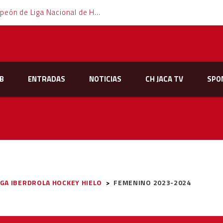
El Club Hielo Jaca se proclama campeón de Liga Nacional de Hockey Hielo
B
ENTRADAS
NOTICIAS
CH JACA TV
SPO
IGA IBERDROLA HOCKEY HIELO
>
FEMENINO 2023-2024