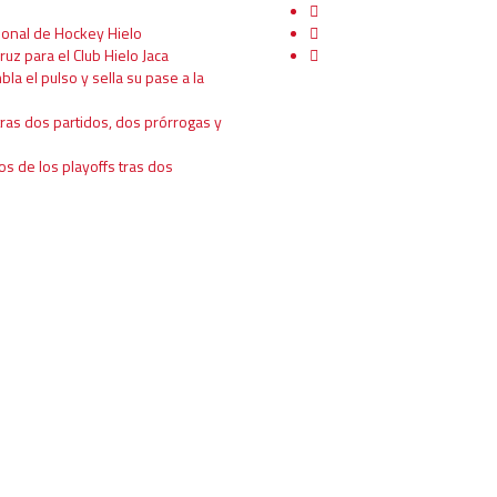
ional de Hockey Hielo
ruz para el Club Hielo Jaca
mbla el pulso y sella su pase a la
tras dos partidos, dos prórrogas y
os de los playoffs tras dos