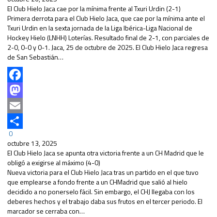
El Club Hielo Jaca cae por la mínima frente al Txuri Urdin (2-1)
Primera derrota para el Club Hielo Jaca, que cae por la mínima ante el
Txuri Urdin en la sexta jornada de la Liga Ibérica-Liga Nacional de
Hockey Hielo (LNHH) Loterías. Resultado final de 2-1, con parciales de
2-0, 0-0 y 0-1. Jaca, 25 de octubre de 2025. El Club Hielo Jaca regresa
de San Sebastián…
Facebook
Mastodon
Email
0
Compartir
octubre 13, 2025
El Club Hielo Jaca se apunta otra victoria frente a un CH Madrid que le
obligó a exigirse al máximo (4-0)
Nueva victoria para el Club Hielo Jaca tras un partido en el que tuvo
que emplearse a fondo frente a un CHMadrid que salió al hielo
decidido a no ponerselo fácil. Sin embargo, el CHJ llegaba con los
deberes hechos y el trabajo daba sus frutos en el tercer periodo. El
marcador se cerraba con…