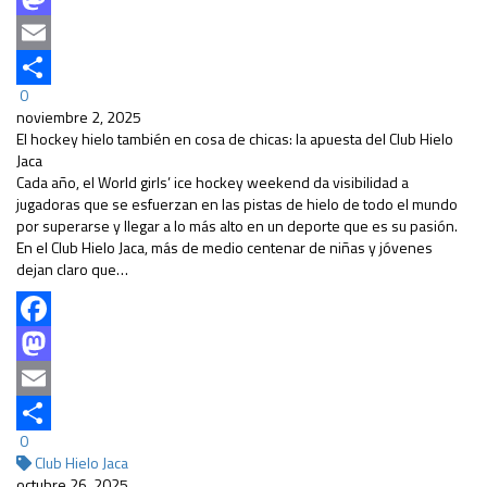
Mastodon
Email
0
Compartir
noviembre 2, 2025
El hockey hielo también en cosa de chicas: la apuesta del Club Hielo
Jaca
Cada año, el World girls’ ice hockey weekend da visibilidad a
jugadoras que se esfuerzan en las pistas de hielo de todo el mundo
por superarse y llegar a lo más alto en un deporte que es su pasión.
En el Club Hielo Jaca, más de medio centenar de niñas y jóvenes
dejan claro que…
Facebook
Mastodon
Email
0
Compartir
Club Hielo Jaca
octubre 26, 2025