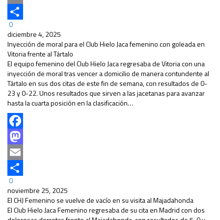
Email
0
Compartir
diciembre 4, 2025
Inyección de moral para el Club Hielo Jaca femenino con goleada en
Vitoria frente al Tártalo
El equipo femenino del Club Hielo Jaca regresaba de Vitoria con una
inyección de moral tras vencer a domicilio de manera contundente al
Tártalo en sus dos citas de este fin de semana, con resultados de 0-
23 y 0-22. Unos resultados que sirven a las jacetanas para avanzar
hasta la cuarta posición en la clasificación…
Facebook
Mastodon
Email
0
Compartir
noviembre 25, 2025
El CHJ Femenino se vuelve de vacío en su visita al Majadahonda
El Club Hielo Jaca Femenino regresaba de su cita en Madrid con dos
dolorosas derrotas frente al Majadahonda, con resultados de 5-0 y