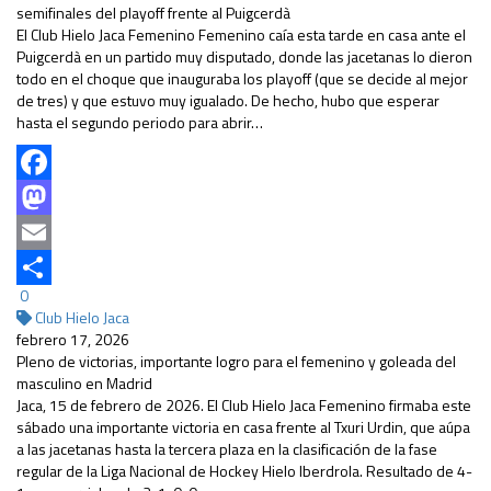
semifinales del playoff frente al Puigcerdà
El Club Hielo Jaca Femenino Femenino caía esta tarde en casa ante el
Puigcerdà en un partido muy disputado, donde las jacetanas lo dieron
todo en el choque que inauguraba los playoff (que se decide al mejor
de tres) y que estuvo muy igualado. De hecho, hubo que esperar
hasta el segundo periodo para abrir…
Facebook
Mastodon
Email
0
Compartir
Club Hielo Jaca
febrero 17, 2026
Pleno de victorias, importante logro para el femenino y goleada del
masculino en Madrid
Jaca, 15 de febrero de 2026. El Club Hielo Jaca Femenino firmaba este
sábado una importante victoria en casa frente al Txuri Urdin, que aúpa
a las jacetanas hasta la tercera plaza en la clasificación de la fase
regular de la Liga Nacional de Hockey Hielo Iberdrola. Resultado de 4-