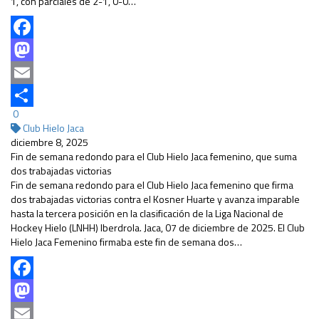
1, con parciales de 2-1, 0-0…
Facebook
Mastodon
Email
0
Compartir
Club Hielo Jaca
diciembre 8, 2025
Fin de semana redondo para el Club Hielo Jaca femenino, que suma
dos trabajadas victorias
Fin de semana redondo para el Club Hielo Jaca femenino que firma
dos trabajadas victorias contra el Kosner Huarte y avanza imparable
hasta la tercera posición en la clasificación de la Liga Nacional de
Hockey Hielo (LNHH) Iberdrola. Jaca, 07 de diciembre de 2025. El Club
Hielo Jaca Femenino firmaba este fin de semana dos…
Facebook
Mastodon