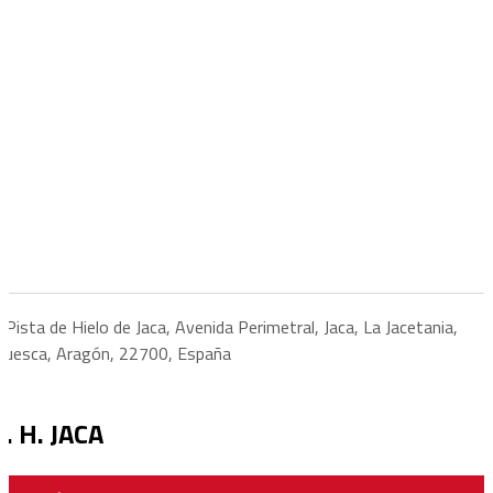
Pista de Hielo de Jaca, Avenida Perimetral, Jaca, La Jacetania,
Huesca, Aragón, 22700, España
C. H. JACA