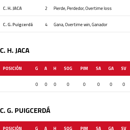
C. H. JACA
2
Pierde, Perdedor, Overtime loss
C. G. Puigcerdá
4
Gana, Overtime win, Ganador
C. H. JACA
POSICIÓN
G
A
H
SOG
PIM
SA
GA
SV
0
0
0
0
0
0
0
0
C. G. PUIGCERDÁ
POSICIÓN
G
A
H
SOG
PIM
SA
GA
SV