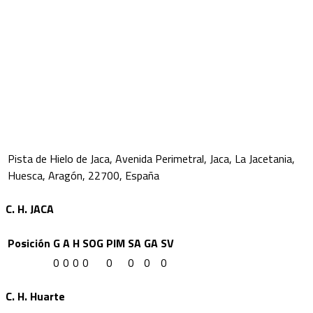
Pista de Hielo de Jaca, Avenida Perimetral, Jaca, La Jacetania,
Huesca, Aragón, 22700, España
C. H. JACA
Posición
G
A
H
SOG
PIM
SA
GA
SV
0
0
0
0
0
0
0
0
C. H. Huarte