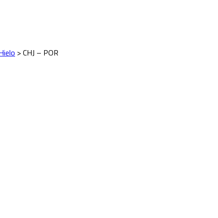
Hielo
>
CHJ – POR