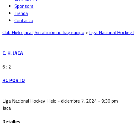
Sponsors
Tienda
Contacto
Club Hielo Jaca | Sin afición no hay equipo
>
Liga Nacional Hockey 
C. H. JACA
6 : 2
HC PORTO
Liga Nacional Hockey Hielo - diciembre 7, 2024 - 9:30 pm
Jaca
Detalles