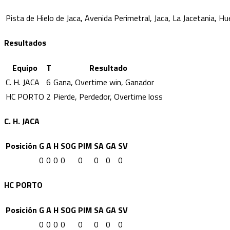
Pista de Hielo de Jaca, Avenida Perimetral, Jaca, La Jacetania, 
Resultados
Equipo
T
Resultado
C. H. JACA
6
Gana, Overtime win, Ganador
HC PORTO
2
Pierde, Perdedor, Overtime loss
C. H. JACA
Posición
G
A
H
SOG
PIM
SA
GA
SV
0
0
0
0
0
0
0
0
HC PORTO
Posición
G
A
H
SOG
PIM
SA
GA
SV
0
0
0
0
0
0
0
0