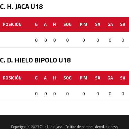
C. H. JACA U18
POSICIÓN
G
A
H
SOG
PIM
SA
GA
SV
0
0
0
0
0
0
0
0
C. D. HIELO BIPOLO U18
POSICIÓN
G
A
H
SOG
PIM
SA
GA
SV
0
0
0
0
0
0
0
0
Copyright (c) 2023 Club Hielo Jaca. |
Política de compra, devoluciones y