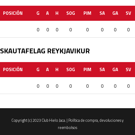
POSICIÓN
G
A
H
SOG
PIM
SA
GA
SV
0
0
0
0
0
0
0
0
SKAUTAFELAG REYKJAVIKUR
POSICIÓN
G
A
H
SOG
PIM
SA
GA
SV
0
0
0
0
0
0
0
0
Copyright (c) 2023 Club Hielo Jaca. |
Política de compra, devoluciones y
reembolsos