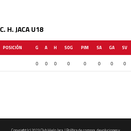
C. H. JACA U18
POSICIÓN
G
A
H
SOG
PIM
SA
GA
SV
0
0
0
0
0
0
0
0
Copyright (c) 2023 Club Hielo Jaca. |
Política de compra, devoluciones y