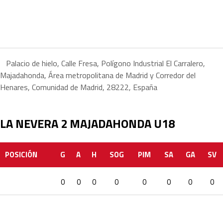
Palacio de hielo, Calle Fresa, Polígono Industrial El Carralero,
Majadahonda, Área metropolitana de Madrid y Corredor del
Henares, Comunidad de Madrid, 28222, España
LA NEVERA 2 MAJADAHONDA U18
POSICIÓN
G
A
H
SOG
PIM
SA
GA
SV
0
0
0
0
0
0
0
0