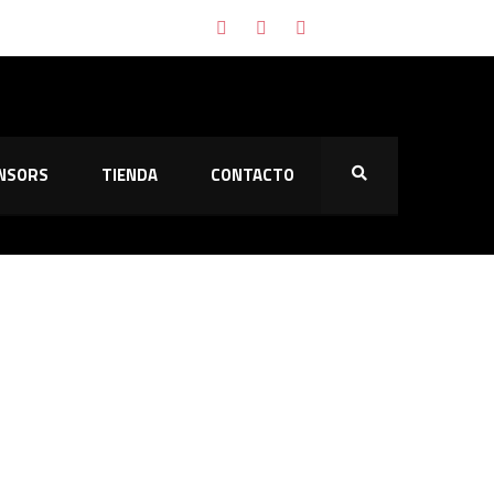
naltis
NSORS
TIENDA
CONTACTO
ión
ias contra el Majadahonda