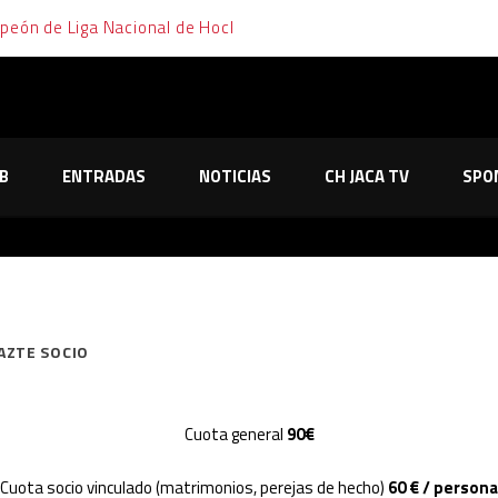
mpeón de Liga Nacional de Hockey Hielo
emana de cara y cruz para el Club Hielo Jaca
elo Jaca no le tiembla el pulso y sella su pase a la final en los pe
B
ENTRADAS
NOTICIAS
CH JACA TV
SPO
o de Majadahonda tras dos partidos, dos prórrogas y mucha emoc
os primeros partidos de los playoffs tras dos trabajadas victor
AZTE SOCIO
Cuota general
90€
Cuota socio vinculado (matrimonios, perejas de hecho)
60 € / persona