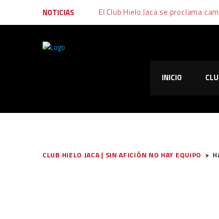
El Club Hielo Jaca se proclama ca
NOTICIAS
Final muy igualada tras un fin de s
Emoción, garra y alegría: al Club Hi
INICIO
CLU
El Club Hielo Jaca vuelve de vací
El Club Hielo Jaca se apunta los d
CLUB HIELO JACA | SIN AFICIÓN NO HAY EQUIPO
>
H