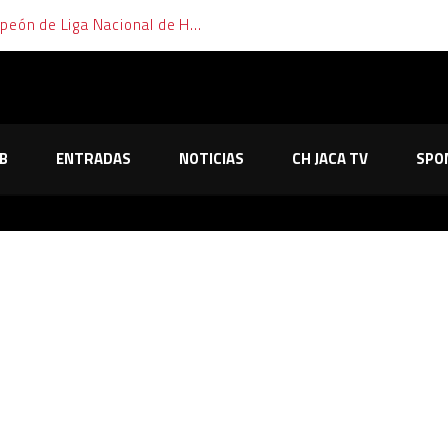
El Club Hielo Jaca se proclama campeón de Liga Nacional de Hockey Hielo
B
ENTRADAS
NOTICIAS
CH JACA TV
SPO