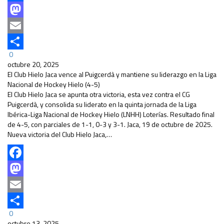
Facebook
Mastodon
Email
0
Compartir
octubre 20, 2025
El Club Hielo Jaca vence al Puigcerdà y mantiene su liderazgo en la Liga
Nacional de Hockey Hielo (4-5)
El Club Hielo Jaca se apunta otra victoria, esta vez contra el CG
Puigcerdà, y consolida su liderato en la quinta jornada de la Liga
Ibérica-Liga Nacional de Hockey Hielo (LNHH) Loterías. Resultado final
de 4-5, con parciales de 1-1, 0-3 y 3-1. Jaca, 19 de octubre de 2025.
Nueva victoria del Club Hielo Jaca,…
Facebook
Mastodon
Email
0
Compartir
octubre 13, 2025