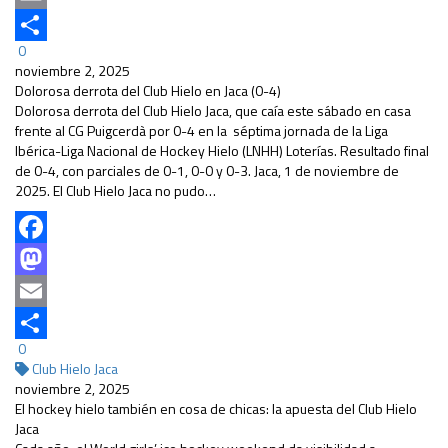
Email
0
Compartir
noviembre 2, 2025
Dolorosa derrota del Club Hielo en Jaca (0-4)
Dolorosa derrota del Club Hielo Jaca, que caía este sábado en casa
frente al CG Puigcerdà por 0-4 en la séptima jornada de la Liga
Ibérica-Liga Nacional de Hockey Hielo (LNHH) Loterías. Resultado final
de 0-4, con parciales de 0-1, 0-0 y 0-3. Jaca, 1 de noviembre de
2025. El Club Hielo Jaca no pudo…
Facebook
Mastodon
Email
0
Compartir
Club Hielo Jaca
noviembre 2, 2025
El hockey hielo también en cosa de chicas: la apuesta del Club Hielo
Jaca