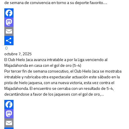
de semana de convivencia en torno a su deporte favorito….
Facebook
Mastodon
Email
0
Compartir
octubre 7, 2025
El Club Hielo Jaca avanza intratable a por la Liga venciendo al
Majadahonda en casa con el gol de oro (5-4)
Por tercer fin de semana consecutivo, el Club Hielo Jaca se mostraba
intratable y rubricaba otra espectacular actuación este sábado en la
pista de hielo jaquesa, con una nueva victoria, esta vez contra el
Majadahonda. El encuentro se cerraba con un resultado de 5-4,
decantándose a favor de los jaqueses con el gol de oro,…
Facebook
Mastodon