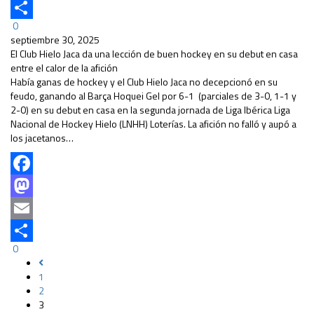
Email
0
Compartir
septiembre 30, 2025
El Club Hielo Jaca da una lección de buen hockey en su debut en casa
entre el calor de la afición
Había ganas de hockey y el Club Hielo Jaca no decepcionó en su
feudo, ganando al Barça Hoquei Gel por 6-1 (parciales de 3-0, 1-1 y
2-0) en su debut en casa en la segunda jornada de Liga Ibérica Liga
Nacional de Hockey Hielo (LNHH) Loterías. La afición no falló y aupó a
los jacetanos…
Facebook
Mastodon
Email
0
Compartir
1
2
3