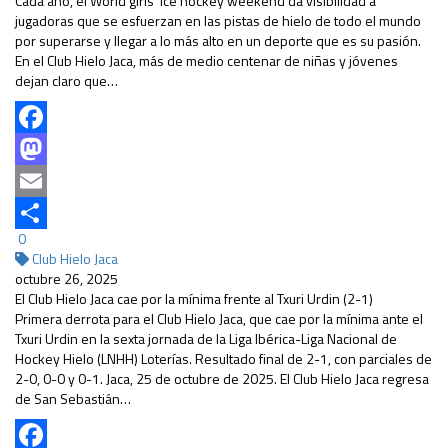
Cada año, el World girls’ ice hockey weekend da visibilidad a
jugadoras que se esfuerzan en las pistas de hielo de todo el mundo
por superarse y llegar a lo más alto en un deporte que es su pasión.
En el Club Hielo Jaca, más de medio centenar de niñas y jóvenes
dejan claro que…
Facebook
Mastodon
Email
0
Compartir
Club Hielo Jaca
octubre 26, 2025
El Club Hielo Jaca cae por la mínima frente al Txuri Urdin (2-1)
Primera derrota para el Club Hielo Jaca, que cae por la mínima ante el
Txuri Urdin en la sexta jornada de la Liga Ibérica-Liga Nacional de
Hockey Hielo (LNHH) Loterías. Resultado final de 2-1, con parciales de
2-0, 0-0 y 0-1. Jaca, 25 de octubre de 2025. El Club Hielo Jaca regresa
de San Sebastián…