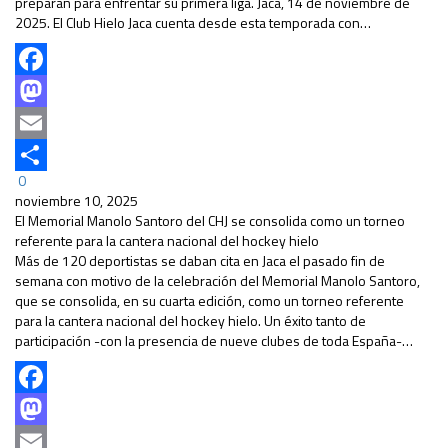
preparan para enfrentar su primera liga. Jaca, 14 de noviembre de
2025. El Club Hielo Jaca cuenta desde esta temporada con…
Facebook
Mastodon
Email
0
Compartir
noviembre 10, 2025
El Memorial Manolo Santoro del CHJ se consolida como un torneo
referente para la cantera nacional del hockey hielo
Más de 120 deportistas se daban cita en Jaca el pasado fin de
semana con motivo de la celebración del Memorial Manolo Santoro,
que se consolida, en su cuarta edición, como un torneo referente
para la cantera nacional del hockey hielo. Un éxito tanto de
participación -con la presencia de nueve clubes de toda España-…
Facebook
Mastodon