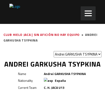
CLUB HIELO JACA | SIN AFICIÓN NO HAY EQUIPO
>
ANDREI
GARKUSHA TSYPKINA
ANDREI GARKUSHA TSYPKINA
Name
Andrei GARKUSHA TSYPKINA
Nationality
España
Current Team
C. H. JACA U13
Delantero
Delantero
Defensa
Portero