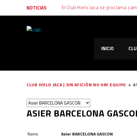
El Club Hielo Jaca se proclama ca
NOTICIAS
Final muy igualada tras un fin de s
Emoción, garra y alegría: al Club Hi
INICIO
CLU
El Club Hielo Jaca vuelve de vací
El Club Hielo Jaca se apunta los d
CLUB HIELO JACA | SIN AFICIÓN NO HAY EQUIPO
>
A
ASIER BARCELONA GASCO
Name
Asier BARCELONA GASCON