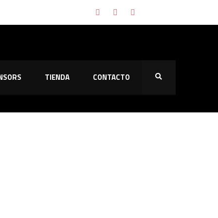
naltis
NSORS
TIENDA
CONTACTO
ión
ias contra el Majadahonda