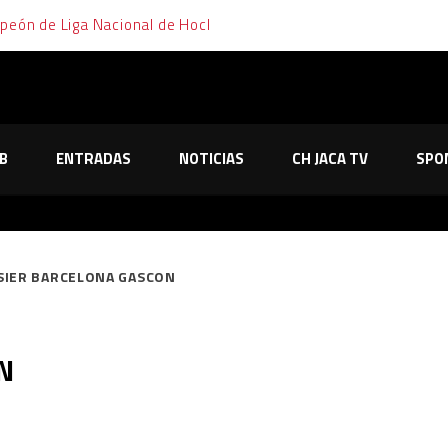
mpeón de Liga Nacional de Hockey Hielo
emana de cara y cruz para el Club Hielo Jaca
elo Jaca no le tiembla el pulso y sella su pase a la final en los pe
B
ENTRADAS
NOTICIAS
CH JACA TV
SPO
o de Majadahonda tras dos partidos, dos prórrogas y mucha emoc
os primeros partidos de los playoffs tras dos trabajadas victor
SIER BARCELONA GASCON
N