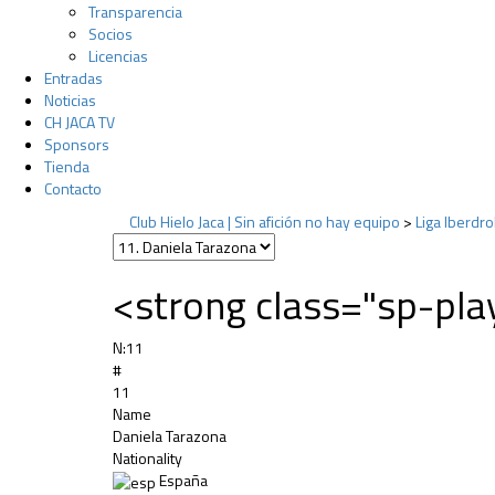
Transparencia
Socios
Licencias
Entradas
Noticias
CH JACA TV
Sponsors
Tienda
Contacto
Club Hielo Jaca | Sin afición no hay equipo
>
Liga Iberdr
<strong class="sp-pl
N:
11
#
11
Name
Daniela Tarazona
Nationality
España