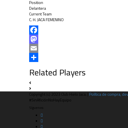
Position
Delantera
Current Team
C. H. JACA FEMENINO
Facebook
Mastodon
Email
Compartir
Related Players
Copyright (c) 2023 Club Hielo Jaca. |
Política de compra, d
#SinAficiónNoHayEquipo
Síguenos: