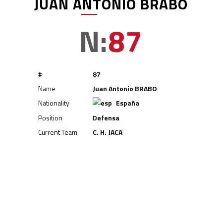
JUAN ANTONIO BRABO
N:
87
#
87
Name
Juan Antonio BRABO
Nationality
España
Position
Defensa
Current Team
C. H. JACA
Defensa
Defensa
Defensa
Guillermo BETRÁN
Alfred ENCINAR
Pablo TELLO