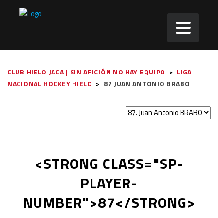
CLUB HIELO JACA | SIN AFICIÓN NO HAY EQUIPO
>
LIGA
NACIONAL HOCKEY HIELO
>
87
JUAN ANTONIO BRABO
<STRONG CLASS="SP-
PLAYER-
NUMBER">87</STRONG>