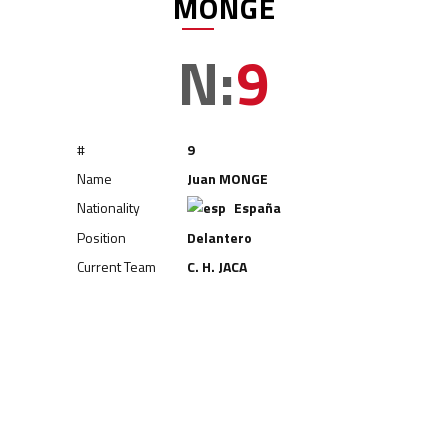
MONGE
N:
9
#
9
Name
Juan MONGE
Nationality
España
Position
Delantero
Delantero
Current Team
C. H. JACA
Delantero
Delantero
Delantero
Delantero
Andrés TORRALBA
Gastón GONZÁLEZ
Adrián TORRALBA
Jaime CAPILLAS
Adrián BETRÁN