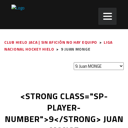
CLUB HIELO JACA | SIN AFICIÓN NO HAY EQUIPO
>
LIGA
NACIONAL HOCKEY HIELO
>
9
JUAN MONGE
<STRONG CLASS="SP-
PLAYER-
NUMBER">9</STRONG> JUAN