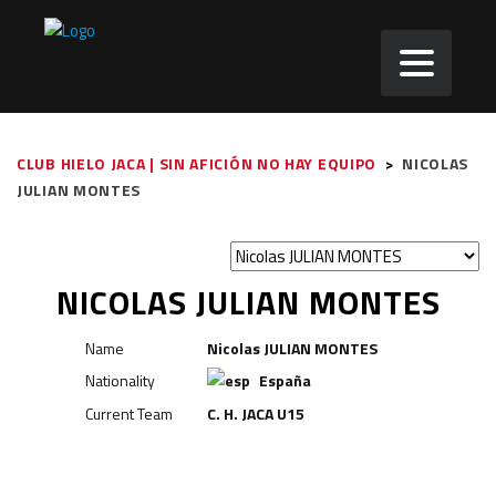
CLUB HIELO JACA | SIN AFICIÓN NO HAY EQUIPO
>
NICOLAS
JULIAN MONTES
NICOLAS JULIAN MONTES
Name
Nicolas JULIAN MONTES
Nationality
España
Current Team
C. H. JACA U15
Delantero
Delantero
Defensa
Portero