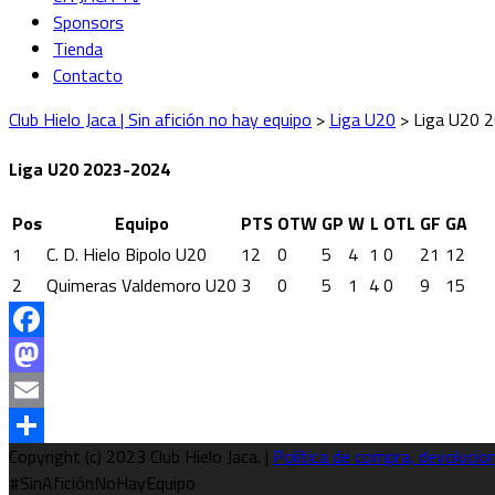
Sponsors
Tienda
Contacto
Club Hielo Jaca | Sin afición no hay equipo
>
Liga U20
>
Liga U20 
Liga U20 2023-2024
Pos
Equipo
PTS
OTW
GP
W
L
OTL
GF
GA
1
C. D. Hielo Bipolo U20
12
0
5
4
1
0
21
12
2
Quimeras Valdemoro U20
3
0
5
1
4
0
9
15
Facebook
Mastodon
Email
Copyright (c) 2023 Club Hielo Jaca. |
Política de compra, devoluci
Compartir
#SinAficiónNoHayEquipo