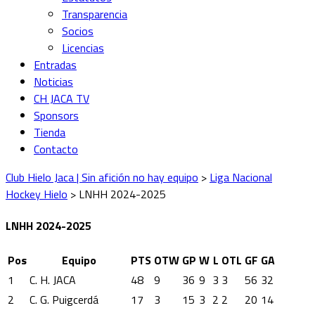
Transparencia
Socios
Licencias
Entradas
Noticias
CH JACA TV
Sponsors
Tienda
Contacto
Club Hielo Jaca | Sin afición no hay equipo
>
Liga Nacional
Hockey Hielo
>
LNHH 2024-2025
LNHH 2024-2025
Pos
Equipo
PTS
OTW
GP
W
L
OTL
GF
GA
1
C. H. JACA
48
9
36
9
3
3
56
32
2
C. G. Puigcerdá
17
3
15
3
2
2
20
14