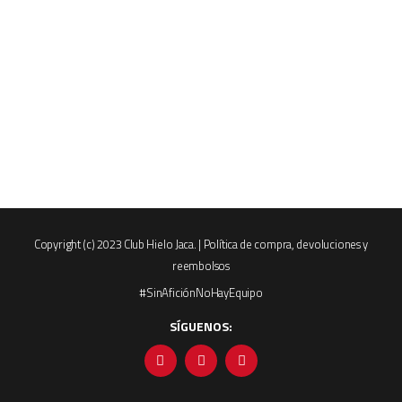
Copyright (c) 2023 Club Hielo Jaca. |
Política de compra, devoluciones y
reembolsos
#SinAficiónNoHayEquipo
SÍGUENOS: