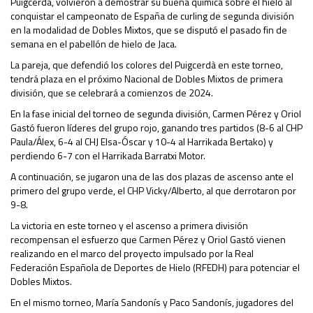
Puigcerdà, volvieron a demostrar su buena química sobre el hielo al
conquistar el campeonato de España de curling de segunda división
en la modalidad de Dobles Mixtos, que se disputó el pasado fin de
semana en el pabellón de hielo de Jaca.
La pareja, que defendió los colores del Puigcerdà en este torneo,
tendrá plaza en el próximo Nacional de Dobles Mixtos de primera
división, que se celebrará a comienzos de 2024.
En la fase inicial del torneo de segunda división, Carmen Pérez y Oriol
Gastó fueron líderes del grupo rojo, ganando tres partidos (8-6 al CHP
Paula/Álex, 6-4 al CHJ Elsa-Óscar y 10-4 al Harrikada Bertako) y
perdiendo 6-7 con el Harrikada Barratxi Motor.
A continuación, se jugaron una de las dos plazas de ascenso ante el
primero del grupo verde, el CHP Vicky/Alberto, al que derrotaron por
9-8.
La victoria en este torneo y el ascenso a primera división
recompensan el esfuerzo que Carmen Pérez y Oriol Gastó vienen
realizando en el marco del proyecto impulsado por la Real
Federación Española de Deportes de Hielo (RFEDH) para potenciar el
Dobles Mixtos.
En el mismo torneo, María Sandonís y Paco Sandonís, jugadores del