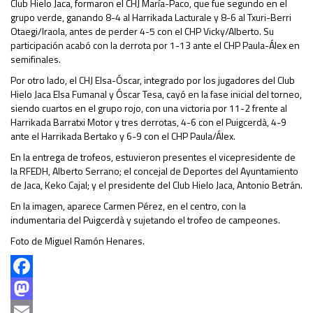
Club Hielo Jaca, formaron el CHJ María-Paco, que fue segundo en el
grupo verde, ganando 8-4 al Harrikada Lacturale y 8-6 al Txuri-Berri
Otaegi/Iraola, antes de perder 4-5 con el CHP Vicky/Alberto. Su
participación acabó con la derrota por 1-13 ante el CHP Paula-Álex en
semifinales.
Por otro lado, el CHJ Elsa-Óscar, integrado por los jugadores del Club
Hielo Jaca Elsa Fumanal y Óscar Tesa, cayó en la fase inicial del torneo,
siendo cuartos en el grupo rojo, con una victoria por 11-2 frente al
Harrikada Barratxi Motor y tres derrotas, 4-6 con el Puigcerdà, 4-9
ante el Harrikada Bertako y 6-9 con el CHP Paula/Álex.
En la entrega de trofeos, estuvieron presentes el vicepresidente de
la RFEDH, Alberto Serrano; el concejal de Deportes del Ayuntamiento
de Jaca, Keko Cajal; y el presidente del Club Hielo Jaca, Antonio Betrán.
En la imagen, aparece Carmen Pérez, en el centro, con la
indumentaria del Puigcerdà y sujetando el trofeo de campeones.
Foto de Miguel Ramón Henares.
Facebook
Mastodon