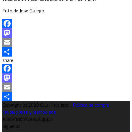
Foto de Jose Gallego.
Facebook
Mastodon
Email
share
Compartir
Facebook
Mastodon
Email
Copyright (c) 2023 Club Hielo Jaca. |
Política de compra,
Compartir
devoluciones y reembolsos
#SinAficiónNoHayEquipo
Síguenos: