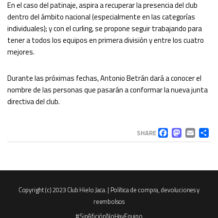
En el caso del patinaje, aspira a recuperar la presencia del club
dentro del ámbito nacional (especialmente en las categorías
individuales); y con el curling, se propone seguir trabajando para
tener a todos los equipos en primera división y entre los cuatro
mejores.
Durante las próximas fechas, Antonio Betrán dará a conocer el
nombre de las personas que pasarán a conformar la nueva junta
directiva del club.
FACEB
MAS
EM
C
SHARE
Copyright (c) 2023 Club Hielo Jaca. |
Política de compra, devoluciones y
reembolsos
#SinAficiónNoHayEquipo