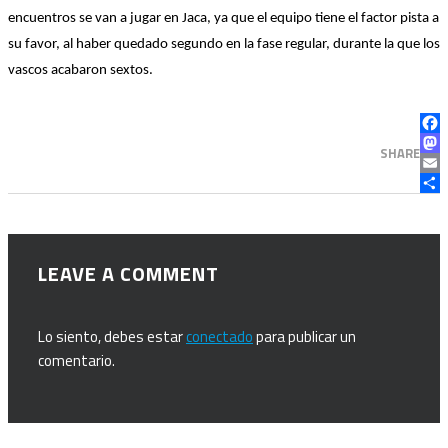
encuentros se van a
jug
ar en Jaca, ya que el equipo tiene el factor pista a
su favor, al haber quedado segundo en la fase regular, durante l
a que los
vascos acabaron sextos.
FAC
MA
SHARE
EMA
COM
LEAVE A COMMENT
Lo siento, debes estar
conectado
para publicar un
comentario.