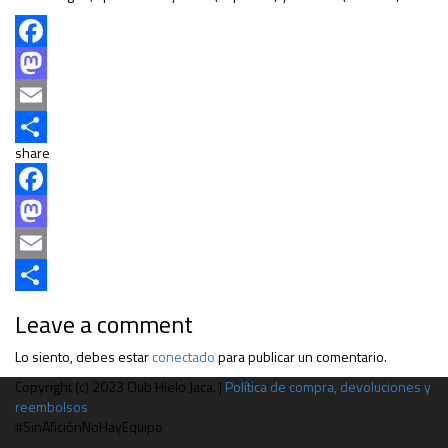
Facebook
Mastodon
Email
share
Compartir
Facebook
Mastodon
Email
Compartir
Leave a comment
Lo siento, debes estar
conectado
para publicar un comentario.
Copyright (c) 2023 Club Hielo Jaca. |
Política de compra, devoluciones y
reembolsos
#SinAficiónNoHayEquipo