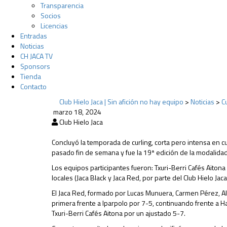
Transparencia
Socios
Licencias
Entradas
Noticias
CH JACA TV
Sponsors
Tienda
Contacto
Club Hielo Jaca | Sin afición no hay equipo
>
Noticias
>
C
marzo 18, 2024
Club Hielo Jaca
Concluyó la temporada de curling, corta pero intensa en cu
pasado fin de semana y fue la 19ª edición de la modalidad
Los equipos participantes fueron: Txuri-Berri Cafés Aitona 
locales (Jaca Black y Jaca Red, por parte del Club Hielo Jac
El Jaca Red, formado por Lucas Munuera, Carmen Pérez, Alf
primera frente a Iparpolo por 7-5, continuando frente a Ha
Txuri-Berri Cafés Aitona por un ajustado 5-7.