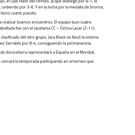
o, el Club Hielo del Pirineo, al que doblegó por 8-1, lo
r, cediendo por 3-6. Y en la lucha por la medalla de bronce,
itorio cuarto puesto.
a realizar buenos encuentros. El equipo tuvo cuatro
abultada fue con el Jacetania CC – Ochoa Lacar (2-11).
asificado del otro grupo, Jaca Black se llevó la victoria
iles Serrablo por 8-4, consiguiendo la permanencia.
l club donostiarra representará a España en el Mundial.
ub cerrará la temporada participando en el torneo que