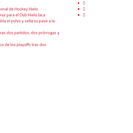
ional de Hockey Hielo
ruz para el Club Hielo Jaca
mbla el pulso y sella su pase a la
tras dos partidos, dos prórrogas y
os de los playoffs tras dos