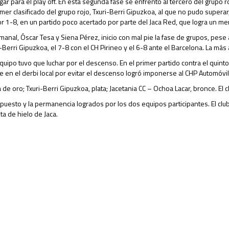
ar para el play off. En esta segunda fase se enfrentó al tercero del grupo roj
primer clasificado del grupo rojo, Txuri-Berri Gipuzkoa, al que no pudo supera
r 1-8, en un partido poco acertado por parte del Jaca Red, que logra un mer
nal, Óscar Tesa y Siena Pérez, inicio con mal pie la fase de grupos, pese 
-Berri Gipuzkoa, el 7-8 con el CH Pirineo y el 6-8 ante el Barcelona. La más 
uipo tuvo que luchar por el descenso. En el primer partido contra el quinto cl
e en el derbi local por evitar el descenso logró imponerse al CHP Automóv
la de oro; Txuri-Berri Gipuzkoa, plata; Jacetania CC – Ochoa Lacar, bronce. E
to puesto y la permanencia logrados por los dos equipos participantes. El cl
ta de hielo de Jaca.