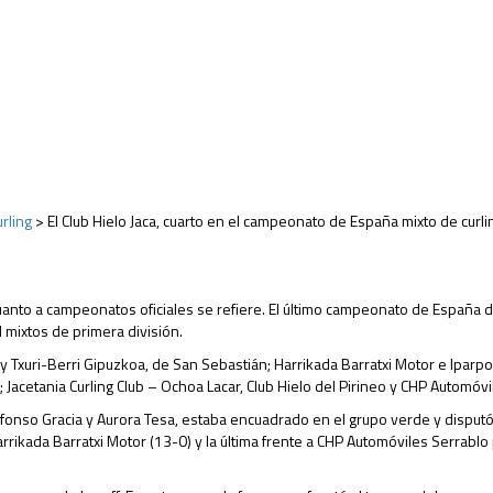
urling
>
El Club Hielo Jaca, cuarto en el campeonato de España mixto de curli
anto a campeonatos oficiales se refiere. El último campeonato de España de 
 mixtos de primera división.
y Txuri-Berri Gipuzkoa, de San Sebastián; Harrikada Barratxi Motor e Iparpol
a; Jacetania Curling Club – Ochoa Lacar, Club Hielo del Pirineo y CHP Automóvi
onso Gracia y Aurora Tesa, estaba encuadrado en el grupo verde y disputó c
rrikada Barratxi Motor (13-0) y la última frente a CHP Automóviles Serrablo 