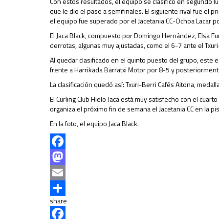
Con estos resultados, el equipo se clasificó en segundo lug
que le dio el pase a semifinales. El siguiente rival fue el 
el equipo fue superado por el Jacetania CC-Ochoa Lacar po
El Jaca Black, compuesto por Domingo Hernández, Elsa Fuma
derrotas, algunas muy ajustadas, como el 6-7 ante el Txuri
Al quedar clasificado en el quinto puesto del grupo, este eq
frente a Harrikada Barratxi Motor por 8-5 y posteriorment
La clasificación quedó así: Txuri-Berri Cafés Aitona, medal
El Curling Club Hielo Jaca está muy satisfecho con el cuar
organiza el próximo fin de semana el Jacetania CC en la pis
En la foto, el equipo Jaca Black.
Facebook
Mastodon
Email
share
Compartir