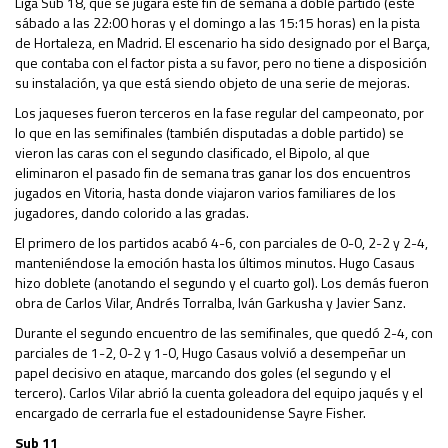
Liga Sub 18, que se jugará este fin de semana a doble partido (este
sábado a las 22:00 horas y el domingo a las 15:15 horas) en la pista
de Hortaleza, en Madrid. El escenario ha sido designado por el Barça,
que contaba con el factor pista a su favor, pero no tiene a disposición
su instalación, ya que está siendo objeto de una serie de mejoras.
Los jaqueses fueron terceros en la fase regular del campeonato, por
lo que en las semifinales (también disputadas a doble partido) se
vieron las caras con el segundo clasificado, el Bipolo, al que
eliminaron el pasado fin de semana tras ganar los dos encuentros
jugados en Vitoria, hasta donde viajaron varios familiares de los
jugadores, dando colorido a las gradas.
El primero de los partidos acabó 4-6, con parciales de 0-0, 2-2 y 2-4,
manteniéndose la emoción hasta los últimos minutos. Hugo Casaus
hizo doblete (anotando el segundo y el cuarto gol). Los demás fueron
obra de Carlos Vilar, Andrés Torralba, Iván Garkusha y Javier Sanz.
Durante el segundo encuentro de las semifinales, que quedó 2-4, con
parciales de 1-2, 0-2 y 1-0, Hugo Casaus volvió a desempeñar un
papel decisivo en ataque, marcando dos goles (el segundo y el
tercero). Carlos Vilar abrió la cuenta goleadora del equipo jaqués y el
encargado de cerrarla fue el estadounidense Sayre Fisher.
Sub 11