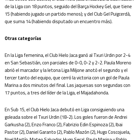
de la Liga con 18 puntos, seguido del Barça Hockey Gel, que tiene
15 (habiendo jugado un partido menos); y del Club Gel Puigcerdà,
que suma 14 (habiendo disputado un encuentro más).
Otras categorías
En la Liga femenina, el Club Hielo Jaca ganó al Txuri Urdin por 2-4
en San Sebastián, con parciales de 0-0, 0-2 y 2-2. Paula Moreno
abrió el marcador y la letona Liga Miljone anotó el segundo y el
tercer tanto del equipo, que cerró la victoria con un gol de Paula
Marina a dos minutos del final. Las jaquesas son segundas con
17 puntos, a tres del líder de la Liga, el Majadahonda.
En Sub 15, el Club Hielo Jaca debutó en Liga consiguiendo una
goleada sobre el Txuri Urdin (18-2). Los goles fueron de Andrei
Garkusha (2), Enzo Franco (2), Fabrizio Edin Espinoza (2), Ibai
Pastor (2), Daniel Garanto (2), Pablo Mazón (2), Hugo Coscojuela,
Noel Martín, Mateo Salvador, Hugo Seral, Paula Marina y Pablo