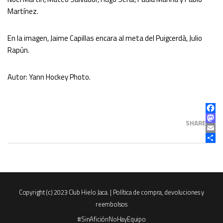
Martínez.
En la imagen, Jaime Capillas encara al meta del Puigcerdà, Julio
Rapún.
Autor: Yann Hockey Photo.
FAC
MAS
SHARE
EMAI
COM
Copyright (c) 2023 Club Hielo Jaca. |
Política de compra, devoluciones y
reembolsos
#SinAficiónNoHayEquipo