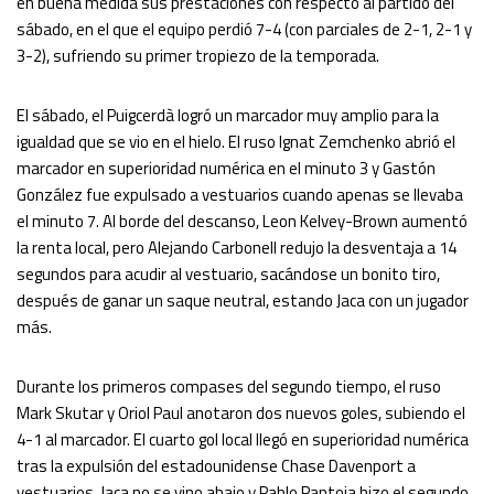
en buena medida sus prestaciones con respecto al partido del
sábado, en el que el equipo perdió 7-4 (con parciales de 2-1, 2-1 y
3-2), sufriendo su primer tropiezo de la temporada.
El sábado, el Puigcerdà logró un marcador muy amplio para la
igualdad que se vio en el hielo. El ruso Ignat Zemchenko abrió el
marcador en superioridad numérica en el minuto 3 y Gastón
González fue expulsado a vestuarios cuando apenas se llevaba
el minuto 7. Al borde del descanso, Leon Kelvey-Brown aumentó
la renta local, pero Alejando Carbonell redujo la desventaja a 14
segundos para acudir al vestuario, sacándose un bonito tiro,
después de ganar un saque neutral, estando Jaca con un jugador
más.
Durante los primeros compases del segundo tiempo, el ruso
Mark Skutar y Oriol Paul anotaron dos nuevos goles, subiendo el
4-1 al marcador. El cuarto gol local llegó en superioridad numérica
tras la expulsión del estadounidense Chase Davenport a
vestuarios. Jaca no se vino abajo y Pablo Pantoja hizo el segundo