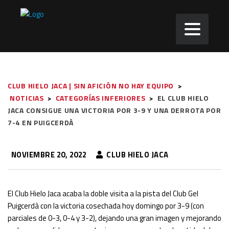
CLUB HIELO JACA | SIN AFICIÓN NO HAY EQUIPO
>
NOTICIAS
>
CATEGORÍAS INFERIORES
>
EL CLUB HIELO
JACA CONSIGUE UNA VICTORIA POR 3-9 Y UNA DERROTA POR
7-4 EN PUIGCERDÀ
NOVIEMBRE 20, 2022
CLUB HIELO JACA
El Club Hielo Jaca acaba la doble visita a la pista del Club Gel
Puigcerdà con la victoria cosechada hoy domingo por 3-9 (con
parciales de 0-3, 0-4 y 3-2), dejando una gran imagen y mejorando