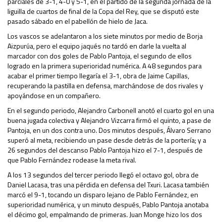
parciales de 3-1, 4-0 y 5-1, en el partido de la segunda jornada de la
liguilla de cuartos de final de la Copa del Rey, que se disputó este
pasado sábado en el pabellón de hielo de Jaca.
Los vascos se adelantaron a los siete minutos por medio de Borja
Aizpurúa, pero el equipo jaqués no tardó en darle la vuelta al
marcador con dos goles de Pablo Pantoja, el segundo de ellos
logrado en la primera superioridad numérica. A 48 segundos para
acabar el primer tiempo llegaría el 3-1, obra de Jaime Capillas,
recuperando la pastilla en defensa, marchándose de dos rivales y
apoyándose en un compañero.
En el segundo periodo, Alejandro Carbonell anotó el cuarto gol en una
buena jugada colectiva y Alejandro Vizcarra firmó el quinto, a pase de
Pantoja, en un dos contra uno. Dos minutos después, Álvaro Serrano
superó al meta, recibiendo un pase desde detrás de la portería; y a
26 segundos del descanso Pablo Pantoja hizo el 7-1, después de
que Pablo Fernández rodease la meta rival.
A los 13 segundos del tercer periodo llegó el octavo gol, obra de
Daniel Lacasa, tras una pérdida en defensa del Txuri. Lacasa también
marcó el 9-1, tocando un disparo lejano de Pablo Fernández, en
superioridad numérica, y un minuto después, Pablo Pantoja anotaba
el décimo gol, empalmando de primeras. Juan Monge hizo los dos