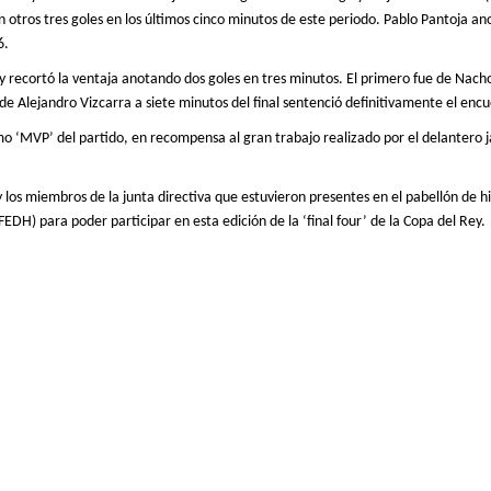
on
otros
tres goles en los últimos cinco minutos de este periodo. Pablo Pantoja anot
6
.
e y recortó la ventaja anotando dos goles en tres minutos. El primero fue de Nac
e Alejandro Vizcarra a siete minutos del final sentenció definitivamente el enc
mo ‘MVP’ del partido, en recompensa al gran trabajo
realizad
o
por el
delantero ja
y los
miembros
de la junta directiva que estuvieron presentes en el pabellón de h
DH) para poder participar en esta edición de la ‘final four’ de la Copa del Rey.