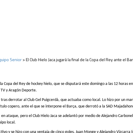
quipo Senior
>
El Club Hielo Jaca jugará la final de la Copa del Rey ante el Ba
 la Copa del Rey de hockey hielo, que se disputará este domingo a las 12 horas en l
s TV y Aragón Deporte.
o
tras derrotar
al Club Gel Puigcerdà, que actuaba como local.
Lo hizo
por un marc
ítulo copero, ante el que se interpone el Barça, que derrotó a la SAD Majadaho
 en ataque, pero el Club Hielo Jaca se adelantó por medio de Alejandro Carbonell
ipo local.
ctivo y
se hizo con
una ventaja de cinco goles. Juan Monge y Alejandro Vizcarra
(