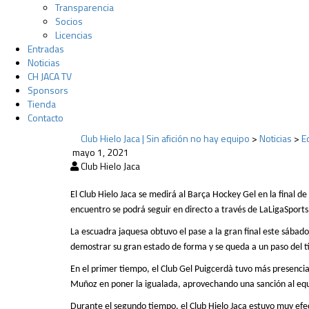
Transparencia
Socios
Licencias
Entradas
Noticias
CH JACA TV
Sponsors
Tienda
Contacto
Club Hielo Jaca | Sin afición no hay equipo
>
Noticias
>
E
mayo 1, 2021
Club Hielo Jaca
El Club Hielo Jaca se medirá al Barça Hockey Gel en la final de
encuentro se podrá seguir en directo a través de LaLigaSport
La
escuadra
jaquesa
obtuvo
el pase a la
gran
final este sábad
demostrar su gran estado de forma y se queda a un paso del t
En el primer tiempo, el Club Gel Puigcerdà tuvo más presencia
Muñoz en poner la igualada, aprovechando una sanción al equ
Durante el segundo tiempo, el Club Hielo Jaca estuvo muy efe