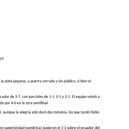
rça
a pista jaquesa, a puerta cerrada y sin público, si bien el
ador de 3-7, con parciales de 1-1, 0-5 y
2-1
. El equipo volvió a
nda por
4-0
en
la otra
semifinal.
, aunque la alegría solo duró dos minutos, los que tardó Pablo
en superioridad numérica)
pusieron el 1-3 sobre el ecuador del