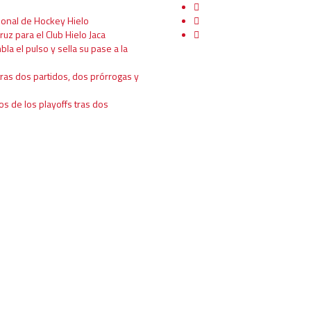
ional de Hockey Hielo
ruz para el Club Hielo Jaca
mbla el pulso y sella su pase a la
tras dos partidos, dos prórrogas y
os de los playoffs tras dos