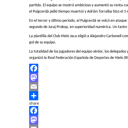
partido.
El
equipo
se mostró
ambicioso y aumentó su renta c
el Puigcerdà pidió tiempo muerto) y Adri
án
Torralba hizo el
1-
En el tercer y último periodo, el Puigcerdà se volcó en ataqu
segundo de Juraj Prokop, en superioridad numérica. Un tanto d
L
a plantilla del Club Hielo Jaca
eligió
a Alejandro Carbonell co
gol
de su equipo.
La totalidad de los jugadores del equipo sénior, los delegados 
organizó la Real Federación Española de Deportes de Hielo (RFE
Facebook
Mastodon
Email
share
Compartir
Facebook