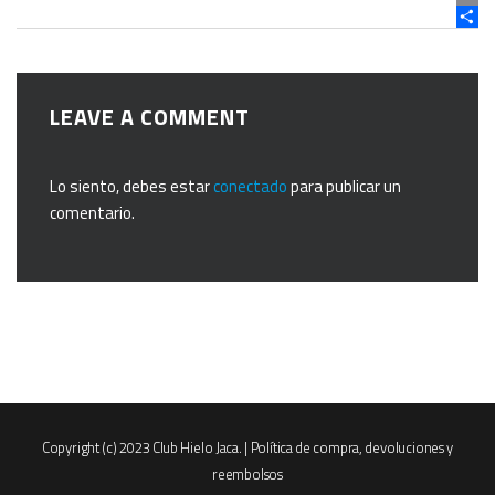
EMAI
COM
LEAVE A COMMENT
Lo siento, debes estar
conectado
para publicar un
comentario.
Copyright (c) 2023 Club Hielo Jaca. |
Política de compra, devoluciones y
reembolsos