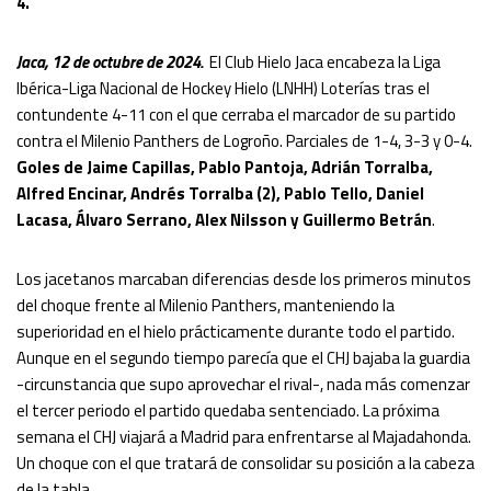
4.
Jaca, 12 de octubre de 2024.
El Club Hielo Jaca encabeza la Liga
Ibérica-Liga Nacional de Hockey Hielo (LNHH) Loterías tras el
contundente 4-11 con el que cerraba el marcador de su partido
contra el Milenio Panthers de Logroño. Parciales de 1-4, 3-3 y 0-4.
Goles de Jaime Capillas, Pablo Pantoja, Adrián Torralba,
Alfred Encinar, Andrés Torralba (2), Pablo Tello, Daniel
Lacasa, Álvaro Serrano, Alex Nilsson y Guillermo Betrán
.
Los jacetanos marcaban diferencias desde los primeros minutos
del choque frente al Milenio Panthers, manteniendo la
superioridad en el hielo prácticamente durante todo el partido.
Aunque en el segundo tiempo parecía que el CHJ bajaba la guardia
-circunstancia que supo aprovechar el rival-, nada más comenzar
el tercer periodo el partido quedaba sentenciado. La próxima
semana el CHJ viajará a Madrid para enfrentarse al Majadahonda.
Un choque con el que tratará de consolidar su posición a la cabeza
de la tabla.