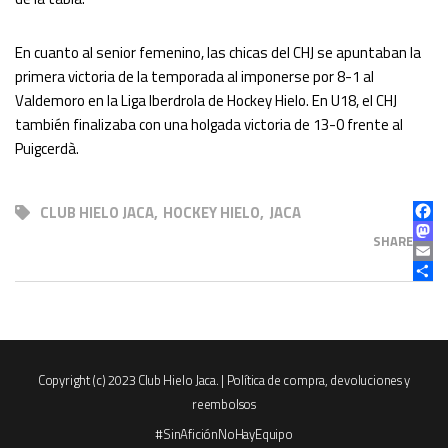
En cuanto al senior femenino, las chicas del CHJ se apuntaban la
primera victoria de la temporada al imponerse por 8-1 al
Valdemoro en la Liga Iberdrola de Hockey Hielo. En U18, el CHJ
también finalizaba con una holgada victoria de 13-0 frente al
Puigcerdà.
CLUB HIELO JACA
,
HOCKEY HIELO
,
JACA
FAC
MAS
SHARE
EMAI
COM
Copyright (c) 2023 Club Hielo Jaca. |
Política de compra, devoluciones y
reembolsos
#SinAficiónNoHayEquipo