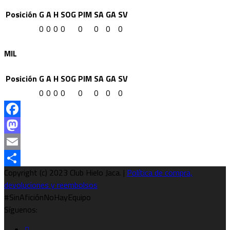
Posición
G
A
H
SOG
PIM
SA
GA
SV
0
0
0
0
0
0
0
0
MIL
Posición
G
A
H
SOG
PIM
SA
GA
SV
0
0
0
0
0
0
0
0
Facebook
Mastodon
Email
Copyright (c) 2023 Club Hielo Jaca. |
Política de compra,
Compartir
devoluciones y reembolsos
#SinAficiónNoHayEquipo
Síguenos: