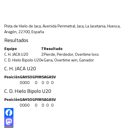
Pista de Hielo de Jaca, Avenida Perimetral, Jaca, La Jacetania, Huesca,
Aragón, 22700, España
Resultados
Equipo
T
Resultado
C. H. JACA U20
2
Pierde, Perdedor, Overtime loss
C. D. Hielo Bipolo U20
4
Gana, Overtime win, Ganador
C. H. JACA U20
Posición
G
A
H
SOG
PIM
SA
GA
SV
0
0
0
0
0
0
0
0
C. D. Hielo Bipolo U20
Posición
G
A
H
SOG
PIM
SA
GA
SV
0
0
0
0
0
0
0
0
Facebook