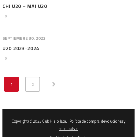
CHJ U20 – MAJ U20
0
SEPTIEMBRE 30, 2022
U20 2023-2024
0
1
2
Copyright (c) 2023 Club Hielo Jaca. |
Política de compra, devoluciones y
reembolsos