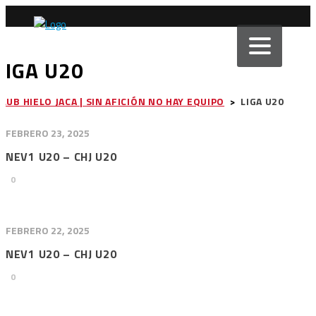
LIGA U20
CLUB HIELO JACA | SIN AFICIÓN NO HAY EQUIPO
>
LIGA U20
FEBRERO 23, 2025
NEV1 U20 – CHJ U20
0
FEBRERO 22, 2025
NEV1 U20 – CHJ U20
0