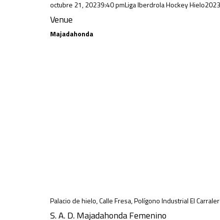
octubre 21, 2023
9:40 pm
Liga Iberdrola Hockey Hielo
202
Venue
Majadahonda
Palacio de hielo, Calle Fresa, Polígono Industrial El Ca
S. A. D. Majadahonda Femenino