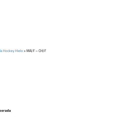
ola Hockey Hielo
>
MAJ F – CHJ F
porada