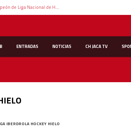
El Club Hielo Jaca se proclama campeón de Liga Nacional de Hockey Hielo
B
ENTRADAS
NOTICIAS
CH JACA TV
SPO
HIELO
IGA IBERDROLA HOCKEY HIELO