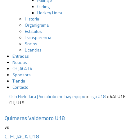
Patinaje
Curling
Hockey Línea
Historia
Organigrama
Estatutos
Transparencia
Socios
Licencias
Entradas
Noticias
CH JACA TV
Sponsors
Tienda
Contacto
Club Hielo Jaca | Sin afición no hay equipo
>
Liga U18
>
VAL U18 –
CHJ U18
Quimeras Valdemoro U18
vs
C. H. JACA U18