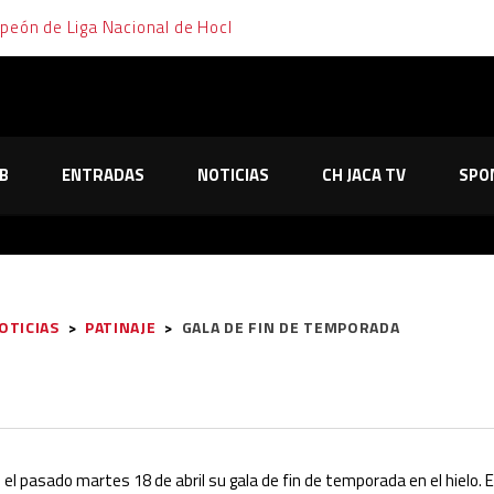
mpeón de Liga Nacional de Hockey Hielo
emana de cara y cruz para el Club Hielo Jaca
elo Jaca no le tiembla el pulso y sella su pase a la final en los pe
B
ENTRADAS
NOTICIAS
CH JACA TV
SPO
o de Majadahonda tras dos partidos, dos prórrogas y mucha emoc
os primeros partidos de los playoffs tras dos trabajadas victor
OTICIAS
>
PATINAJE
>
GALA DE FIN DE TEMPORADA
ró el pasado martes 18 de abril su gala de fin de temporada en el hielo.