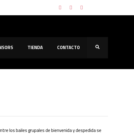
naltis
NSORS
TIENDA
CONTACTO
ión
ias contra el Majadahonda
 Entre los bailes grupales de bienvenida y despedida se