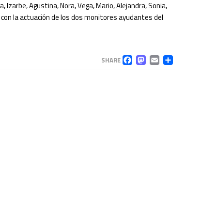
 Izarbe, Agustina, Nora, Vega, Mario, Alejandra, Sonia,
izar con la actuación de los dos monitores ayudantes del
FACEBOOK
MASTODO
EMAIL
COMP
SHARE