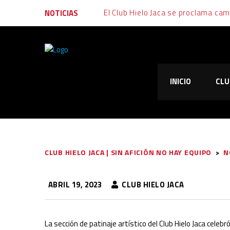
El Club Hielo Jaca se proclama ca
NOTICIAS
Final muy igualada tras un fin de s
Emoción, garra y alegría: al Club Hi
INICIO
CLU
El Club Hielo Jaca vuelve de vací
El Club Hielo Jaca se apunta los d
CLUB HIELO JACA | SIN AFICIÓN NO HAY EQUIPO
>
N
ABRIL 19, 2023
CLUB HIELO JACA
La sección de patinaje artístico del Club Hielo Jaca celeb