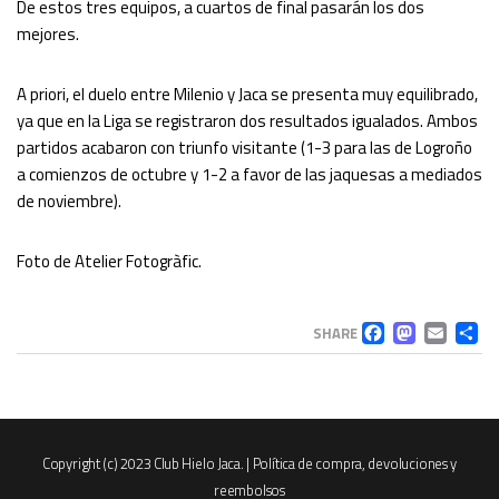
De estos tres equipos, a cuartos de final pasarán los dos
mejores.
A priori, el duelo entre Milenio y Jaca se presenta muy equilibrado,
ya que en la Liga se registraron dos resultados igualados. Ambos
partidos acabaron con triunfo visitante (1-3 para las de Logroño
a comienzos de octubre y 1-2 a favor de las jaquesas a mediados
de noviembre).
Foto de Atelier Fotogràfic.
FACEB
MAS
EM
C
SHARE
Copyright (c) 2023 Club Hielo Jaca. |
Política de compra, devoluciones y
reembolsos