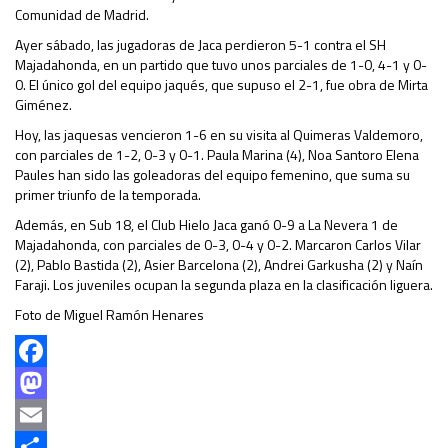
Comunidad de Madrid.
Ayer sábado, las jugadoras de Jaca perdieron 5-1 contra el SH
Majadahonda, en un partido que tuvo unos parciales de 1-0, 4-1 y 0-
0. El único gol del equipo jaqués, que supuso el 2-1, fue obra de Mirta
Giménez.
Hoy, las jaquesas vencieron 1-6 en su visita al Quimeras Valdemoro,
con parciales de 1-2, 0-3 y 0-1. Paula Marina (4), Noa Santoro Elena
Paules han sido las goleadoras del equipo femenino, que suma su
primer triunfo de la temporada.
Además, en Sub 18, el Club Hielo Jaca ganó 0-9 a La Nevera 1 de
Majadahonda, con parciales de 0-3, 0-4 y 0-2. Marcaron Carlos Vilar
(2), Pablo Bastida (2), Asier Barcelona (2), Andrei Garkusha (2) y Naín
Faraji. Los juveniles ocupan la segunda plaza en la clasificación liguera.
Foto de Miguel Ramón Henares
Facebook
Mastodon
Email