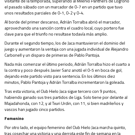
visitante de la temporada, superando al Milenio Panthers de Logroño
el pasado sábado con un marcador de 0-7 en un partido que tuvo
unos resultados parciales de 0-1, 0-2 y 0-4.
Al borde del primer descanso, Adrián Torralba abrió el marcador,
aprovechando una sanción contra el cuadro local, cuyo portero fue
clave para que el triunfo no resultase todavía más amplio.
Durante el segundo tiempo, los de Jaca mantuvieron el dominio del
juego y aumentaron la ventaja con una jugada individual de Alejandro
Carbonell y un disparo de primeras de Pablo Pantoja.
Nada más comenzar el último periodo, Adrián Torralba hizo el cuarto a
la contra y poco después Javier Sanz anotó el 0-5 en boca de gol,
dejando este partido visto para sentencia. En los últimos diez
minutos, Pablo Pantoja y Adrián Torralba incrementaron la goleada.
Tras esta victoria, el Club Hielo Jaca sigue tercero con 9 puntos,
habiendo ganado sus tres partidos de Liga. Solo tiene por delante al
Majadahonda, con 12, y al Txuri Urdin, con 11, si bien madrileños y
vascos han jugado cinco partidos.
Femenino
Por otro lado, el equipo femenino del Club Hielo Jaca marcha quinto,
tras cosechar una victoria y una derrota este fin de semana en la