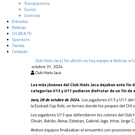
Transparencia
Socios
Licencias
Entradas
Noticias
CH JACA TV
Sponsors
Tienda
Contacto
Club Hielo Jaca | Sin afición no hay equipo
>
Noticias
>
C
octubre 31, 2024
Club Hielo Jaca
Los más jóvenes del Club Hielo Jaca dejaban este fin d
categorías U13 y U11 pudieron disfrutar de un fin de 
Jaca, 28 de octubre de 2024.
Los jugadores U13 y U11 del C
la Euskadi Cup Kids, un torneo donde los peques del CHJ
Los jugadores U13 que defendieron los colores del Club Hielo
Oliván, Adrián, Aimar, Esteban, Gabriel, Iago, Inhar, Jorge C
Ambos equipos finalizaban el encuentro con posiciones muy