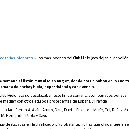
ategorías inferiores
>
Los más jóvenes del Club Hielo Jaca dejan el pabellón
e semana el listón muy alto en Anglet, donde participaban en la cuarta
semana de hockey hielo, deportividad y convivencia.
lub Hielo Jaca se desplazaban este fin de semana, acompañados por sus famil
 se medían con otros equipos procedentes de España y Francia.
 Jaca fueron A. Asún, Arturo, Dani, Dani I., Erik, Jore, Marín, Pol, Rafa y Va
., M. Hernando, Pablo y Xavi.
 destacadas en la clasificación. No obstante, no hay que olvidar que en e