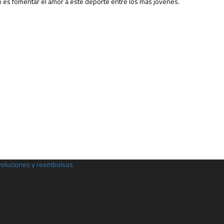
vo es fomentar el amor a este deporte entre los más jóvenes.
evoluciones y reembolsos