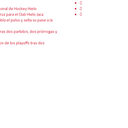
ional de Hockey Hielo
ruz para el Club Hielo Jaca
mbla el pulso y sella su pase a la
tras dos partidos, dos prórrogas y
os de los playoffs tras dos