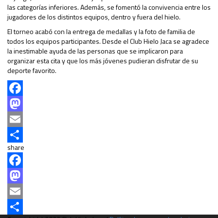
las categorías inferiores. Además, se fomentó la convivencia entre los
jugadores de los distintos equipos, dentro y fuera del hielo.
El torneo acabó con la entrega de medallas y la foto de familia de
todos los equipos participantes. Desde el Club Hielo Jaca se agradece
la inestimable ayuda de las personas que se implicaron para
organizar esta cita y que los más jóvenes pudieran disfrutar de su
deporte favorito.
Facebook
Mastodon
Email
share
Compartir
Facebook
Mastodon
Email