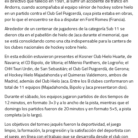
ex directivo que falleció en 1981, al sufrir un accidente de tráfico en
Andorra, cuando acompañaba al equipo sénior de hockey sobre hielo
en un partido contra el Club Gel Puigcerdà, cuya pista estaba en obras,
por lo que el encuentro se iba a disputar en Font Romeu (Francia).
Alrededor de un centenar de jugadores de la categoría Sub 11 se
dieron cita en el pabellón de hielo de Jaca durante el memorial, que
se está consolidando como una cita indispensable para la cantera de
los clubes nacionales de hockey sobre hielo.
En esta edición estuvieron presentes el Kosner Club Hielo Huarte, de
Navarra; el CD Bipolo, de Vitoria; el Milenio Panthers, de Logroño; el
CHH Txuri Urdin, de San Sebastián; el Club Gel Puigcerdà, de Gerona;
el Hockey Hielo Majadahonda y el Quimeras Valdemoro, ambos de
Madrid, además del Club Hielo Jaca. Entre los 8 clubes conformaron un
total de 11 equipos (Majadahonda, Bipolo y Jaca presentaron dos).
Durante el sábado, los equipos jugaron partidos de dos tiempos de
12 minutos, en formato 3×3 y a lo ancho de la pista, mientras que el
domingo los partidos fueron de 20 minutos y en formato 5×5, a pista
completa (a lo largo).
Los objetivos del torneo jaqués fueron la deportividad, el juego
limpio, la formación, la progresión y la satisfacción del deportista con
el juego, en línea con el trabajo que se desarrolla desde el club con