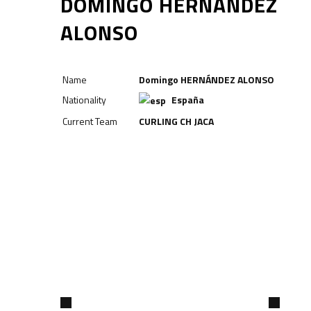
DOMINGO HERNÁNDEZ
ALONSO
Name
Domingo HERNÁNDEZ ALONSO
Delantero
Nationality
España
Current Team
CURLING CH JACA
Portero
Gastón GONZÁLEZ
Julio RAPÚN
RELATED PLAYERS
25
95