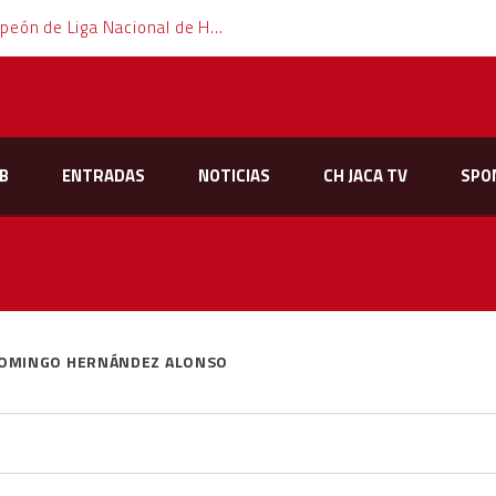
El Club Hielo Jaca se proclama campeón de Liga Nacional de Hockey Hielo
B
ENTRADAS
NOTICIAS
CH JACA TV
SPO
OMINGO HERNÁNDEZ ALONSO