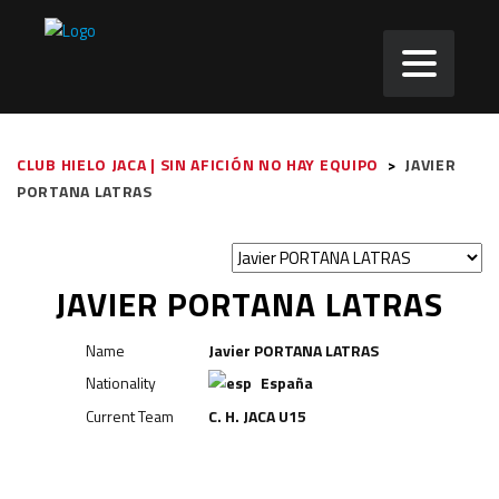
CLUB HIELO JACA | SIN AFICIÓN NO HAY EQUIPO
>
JAVIER
PORTANA LATRAS
JAVIER PORTANA LATRAS
Name
Javier PORTANA LATRAS
Nationality
España
Current Team
C. H. JACA U15
Delantero
Delantero
Defensa
Portero