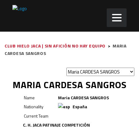
CLUB HIELO JACA | SIN AFICIÓN NO HAY EQUIPO
>
MARIA
CARDESA SANGROS
MARIA CARDESA SANGROS
Name
Maria CARDESA SANGROS
Nationality
España
Current Team
C. H. JACA PATINAJE COMPETICIÓN
Delantero
Delantero
Defensa