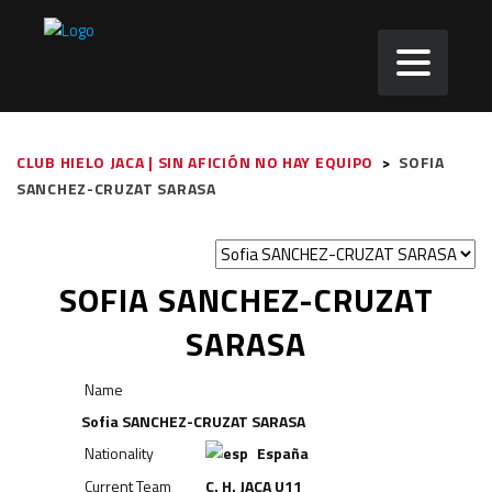
CLUB HIELO JACA | SIN AFICIÓN NO HAY EQUIPO
>
SOFIA
SANCHEZ-CRUZAT SARASA
SOFIA SANCHEZ-CRUZAT
SARASA
Name
Sofia SANCHEZ-CRUZAT SARASA
Nationality
España
Current Team
C. H. JACA U11