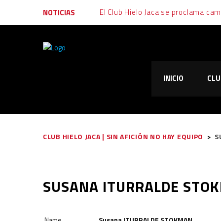
El Club Hielo Jaca se proclama ca
NOTICIAS
Final muy igualada tras un fin de s
Emoción, garra y alegría: al Club Hi
INICIO
CLU
El Club Hielo Jaca vuelve de vací
El Club Hielo Jaca se apunta los d
CLUB HIELO JACA | SIN AFICIÓN NO HAY EQUIPO
>
S
SUSANA ITURRALDE STO
Name
Susana ITURRALDE STOKMAN