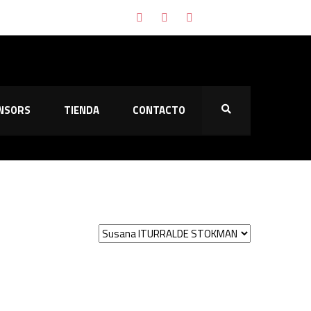
naltis
NSORS
TIENDA
CONTACTO
ión
ias contra el Majadahonda