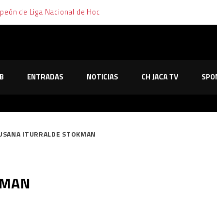
mpeón de Liga Nacional de Hockey Hielo
emana de cara y cruz para el Club Hielo Jaca
elo Jaca no le tiembla el pulso y sella su pase a la final en los pe
B
ENTRADAS
NOTICIAS
CH JACA TV
SPO
o de Majadahonda tras dos partidos, dos prórrogas y mucha emoc
os primeros partidos de los playoffs tras dos trabajadas victor
USANA ITURRALDE STOKMAN
KMAN